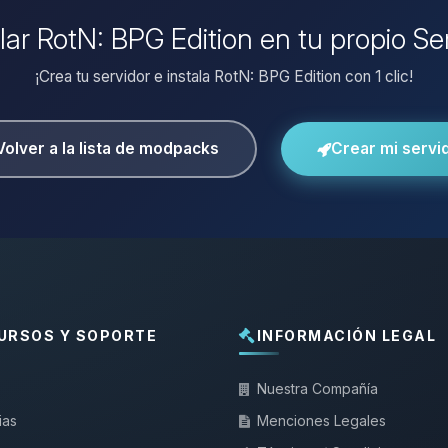
alar RotN: BPG Edition en tu propio Se
¡Crea tu servidor e instala RotN: BPG Edition con 1 clic!
Volver a la lista de modpacks
Crear mi servi
URSOS Y SOPORTE
INFORMACIÓN LEGAL
Nuestra Compañía
ias
Menciones Legales