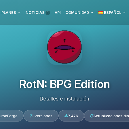
 PLANES
NOTICIAS
API
COMUNIDAD
ESPAÑOL
1
RotN: BPG Edition
Detalles e instalación
urseForge
1 versiones
7,476
Actualizaciones dia