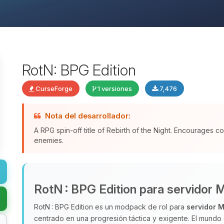
RotN: BPG Edition
CurseForge
1 versiones
7,476
Nota del desarrollador:
A RPG spin-off title of Rebirth of the Night. Encourages 
enemies.
RotN : BPG Edition para servidor 
RotN : BPG Edition es un modpack de rol para
servidor M
centrado en una progresión táctica y exigente. El mundo 