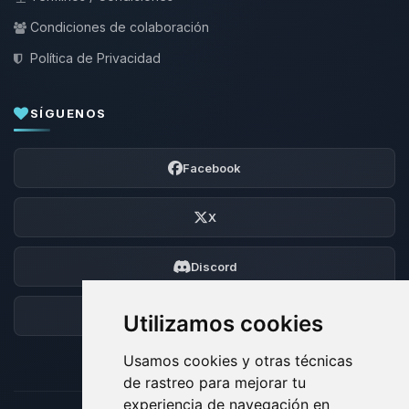
Condiciones de colaboración
Política de Privacidad
SÍGUENOS
Facebook
X
Discord
Foro
Utilizamos cookies
Usamos cookies y otras técnicas
de rastreo para mejorar tu
experiencia de navegación en