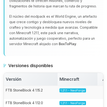
civilizaciones te ofrecen misiones, comercio y
fragmentos de historia que marcan tu ruta de progreso.
El núcleo del modpack es el World Engine, un artefacto
que crece contigo y desbloquea nuevos niveles de
crafteo y tecnología a medida que avanzas. Compatible
con Minecraft 1.21.1, este pack une narrativa,
automatización y juego cooperativo, perfecto para un
servidor Minecraft alojado con
BoxToPlay
.
Versiones disponibles
Versión
Minecraft
Ac
FTB StoneBlock 4 1.15.2
1.21.1 - NeoForge
FTB StoneBlock 4 1.12.0
1.21.1 - NeoForge