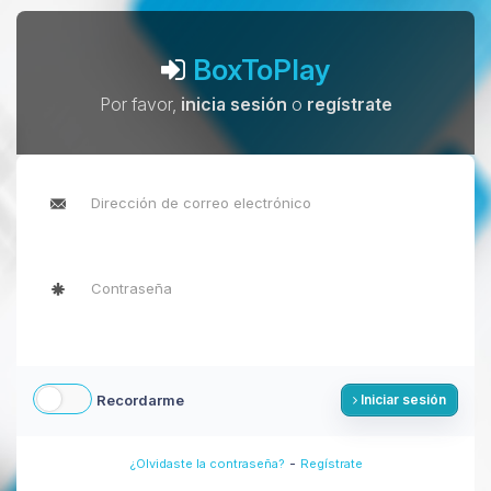
BoxToPlay
Por favor,
inicia sesión
o
regístrate
Recordarme
Iniciar sesión
-
¿Olvidaste la contraseña?
Regístrate