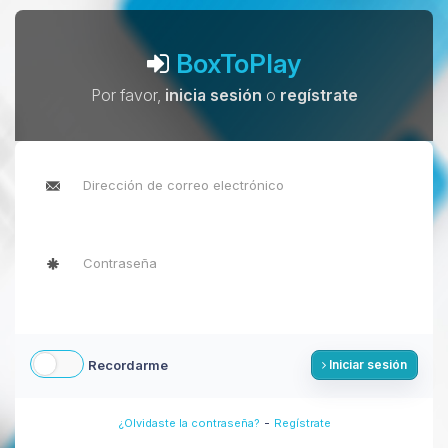
BoxToPlay
Por favor,
inicia sesión
o
regístrate
Recordarme
Iniciar sesión
-
¿Olvidaste la contraseña?
Regístrate