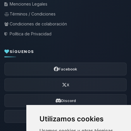
Menciones Legales
Términos / Condiciones
Condiciones de colaboración
Política de Privacidad
SÍGUENOS
Facebook
X
Discord
Foro
Utilizamos cookies
Usamos cookies y otras técnicas