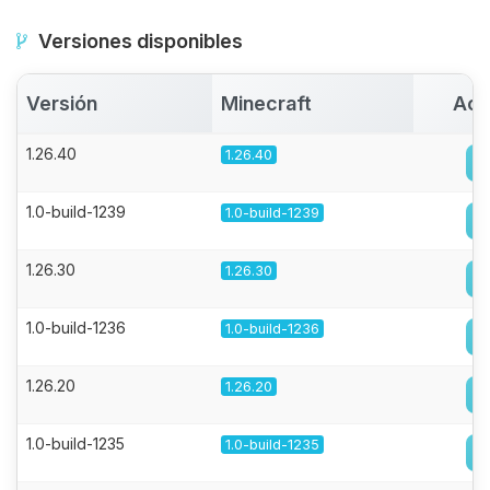
Versiones disponibles
Versión
Minecraft
Act
1.26.40
1.26.40
1.0-build-1239
1.0-build-1239
1.26.30
1.26.30
1.0-build-1236
1.0-build-1236
1.26.20
1.26.20
1.0-build-1235
1.0-build-1235