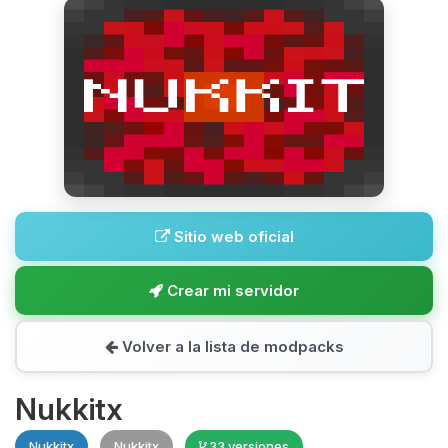
Sitio web oficial
Crear mi servidor
Volver a la lista de modpacks
Nukkitx
Nukkitx
Nukkitx
33 versiones