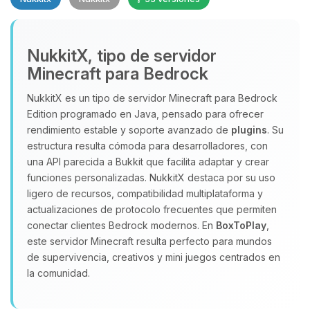
NukkitX, tipo de servidor
Minecraft para Bedrock
NukkitX es un tipo de servidor Minecraft para Bedrock
Edition programado en Java, pensado para ofrecer
Yupi, por fin alguien con quien
rendimiento estable y soporte avanzado de
plugins
. Su
hablar! Soy Choupy, tu pequeno
estructura resulta cómoda para desarrolladores, con
asistente de BoxToPlay. Cuentame
una API parecida a Bukkit que facilita adaptar y crear
que necesitas y moveré mis
funciones personalizadas. NukkitX destaca por su uso
pequenos circuitos para ayudarte.
ligero de recursos, compatibilidad multiplataforma y
10/08/2026 11:40
actualizaciones de protocolo frecuentes que permiten
conectar clientes Bedrock modernos. En
BoxToPlay
,
este servidor Minecraft resulta perfecto para mundos
de supervivencia, creativos y mini juegos centrados en
la comunidad.