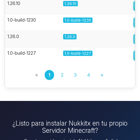
1.26.10
1.26.10
1.0-build-1230
1.0-build-1230
1.26.0
1.26.0
1.0-build-1227
1.0-build-1227
«
1
2
3
4
»
¿Listo para instalar Nukkitx en tu propio
Servidor Minecraft?