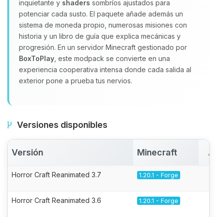
inquietante y
shaders
sombríos ajustados para
potenciar cada susto. El paquete añade además un
sistema de moneda propio, numerosas misiones con
historia y un libro de guía que explica mecánicas y
progresión. En un servidor Minecraft gestionado por
BoxToPlay
, este modpack se convierte en una
experiencia cooperativa intensa donde cada salida al
exterior pone a prueba tus nervios.
Versiones disponibles
Versión
Minecraft
A
Horror Craft Reanimated 3.7
1.20.1 - Forge
Horror Craft Reanimated 3.6
1.20.1 - Forge