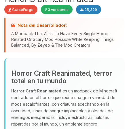
CurseForge
3 versiones
25,329
Nota del desarrollador:
A Modpack That Aims To Have Every Single Horror
Yupi, por fin alguien con quien
Related Or Scary Mod Possible While Keeping Things
hablar! Soy Choupy, tu pequeno
Balanced, By Zeyeo & The Mod Creators
asistente de BoxToPlay. Cuentame
que necesitas y moveré mis
pequenos circuitos para ayudarte.
09/08/2026 10:56
Horror Craft Reanimated, terror
total en tu mundo
Horror Craft Reanimated
es un modpack de Minecraft
centrado en el horror que reúne una gran variedad de
mods escalofriantes, con criaturas acechando en la
oscuridad, lunas de sangre implacables y oleadas de
enemigos inesperadas. Incluye estructuras malditas
repartidas por el mundo, un ambiente sonoro