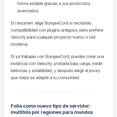
forma estable gracias a sus protocolos
avanzados.
En resumen: elige BungeeCord si necesitas
compatibilidad con plugins antiguos, pero prefiere
Velocity para cualquier proyecto nuevo o red
moderna.
Si ya trabajas con BungeeCord, puedes crear una
Yupi, por fin alguien con quien
instancia con Velocity, probarla bajo carga, medir
hablar! Soy Choupy, tu pequeno
latencias y estabilidad, y después elegir el proxy
asistente de BoxToPlay. Cuentame
que mejor se adapte a tu comunidad.
que necesitas y moveré mis
pequenos circuitos para ayudarte.
09/08/2026 01:05
Folia como nuevo tipo de servidor:
multihilo por regiones para mundos