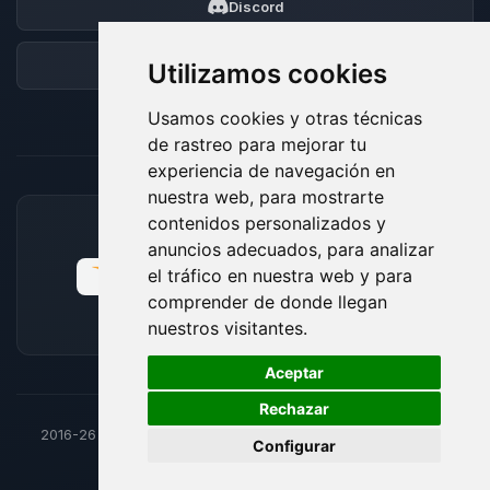
Discord
Foro
Utilizamos cookies
Usamos cookies y otras técnicas
de rastreo para mejorar tu
experiencia de navegación en
nuestra web, para mostrarte
contenidos personalizados y
MÉTODOS DE PAGO ACEPTADOS
anuncios adecuados, para analizar
el tráfico en nuestra web y para
comprender de donde llegan
nuestros visitantes.
🍪
Aceptar
Rechazar
2016-26
© BoxToPlay - Todos los derechos reservados por
Configurar
ByteLogic