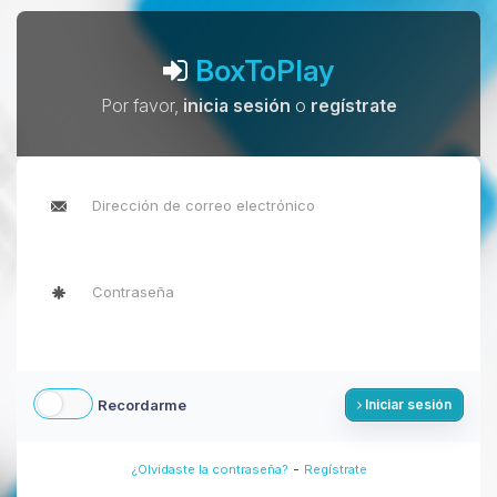
BoxToPlay
Por favor,
inicia sesión
o
regístrate
Recordarme
Iniciar sesión
-
¿Olvidaste la contraseña?
Regístrate