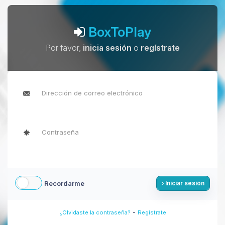
BoxToPlay
Por favor,
inicia sesión
o
regístrate
Recordarme
Iniciar sesión
-
¿Olvidaste la contraseña?
Regístrate