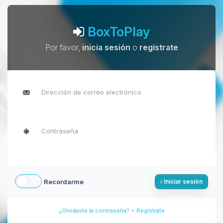
BoxToPlay
Por favor,
inicia sesión
o
regístrate
Recordarme
Iniciar sesión
-
¿Olvidaste la contraseña?
Regístrate