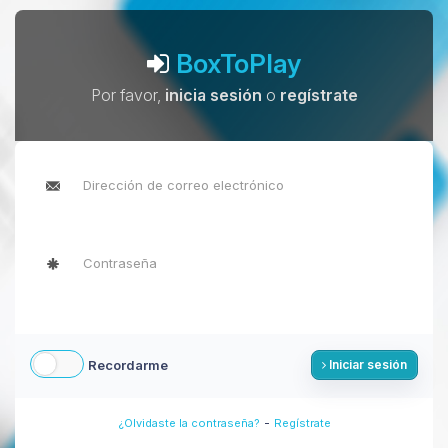
BoxToPlay
Por favor,
inicia sesión
o
regístrate
Recordarme
Iniciar sesión
-
¿Olvidaste la contraseña?
Regístrate