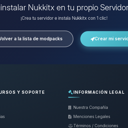
 instalar Nukkitx en tu propio Servido
¡Crea tu servidor e instala Nukkitx con 1 clic!
Volver a la lista de modpacks
Crear mi servi
URSOS Y SOPORTE
INFORMACIÓN LEGAL
Nuestra Compañía
ias
Menciones Legales
Términos / Condiciones