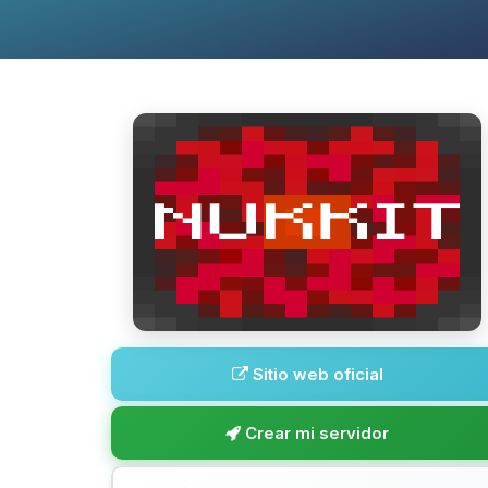
Sitio web oficial
Crear mi servidor