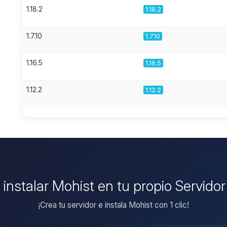
1.18.2
1.18.2
1.7.10
1.7.10
1.16.5
1.16.5
1.12.2
1.12.2
 instalar Mohist en tu propio Servido
¡Crea tu servidor e instala Mohist con 1 clic!