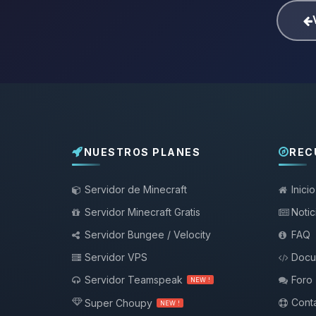
NUESTROS PLANES
REC
Servidor de Minecraft
Inicio
Servidor Minecraft Gratis
Notic
Servidor Bungee / Velocity
FAQ
Servidor VPS
Docu
Servidor Teamspeak
Foro
NEW !
Conta
Super Choupy
NEW !