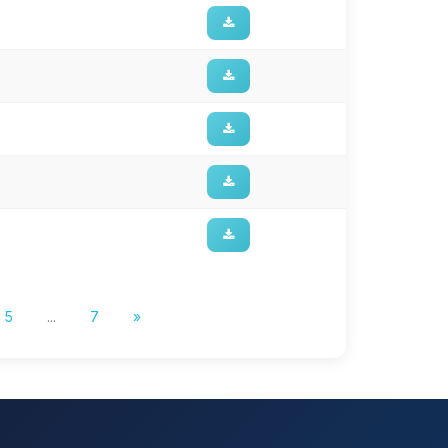
5
...
7
»