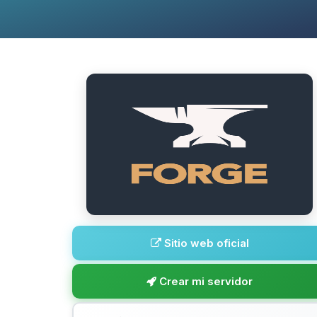
Sitio web oficial
Crear mi servidor