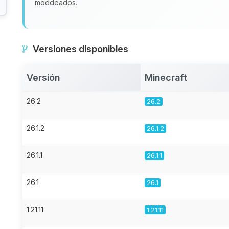
moddeados.
Versiones disponibles
Versión
Minecraft
26.2
26.2
26.1.2
26.1.2
26.1.1
26.1.1
26.1
26.1
1.21.11
1.21.11