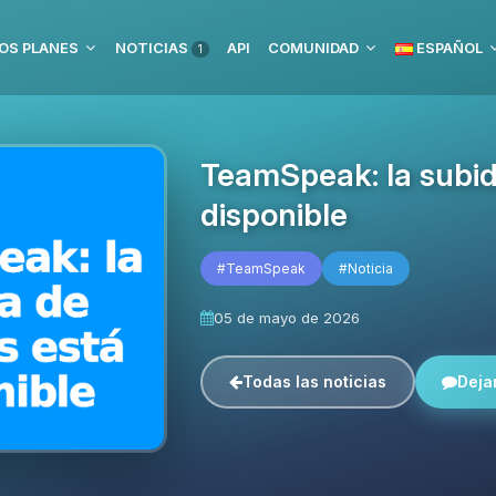
OS PLANES
NOTICIAS
API
COMUNIDAD
ESPAÑOL
1
TeamSpeak: la subid
disponible
#TeamSpeak
#Noticia
05 de mayo de 2026
Todas las noticias
Deja