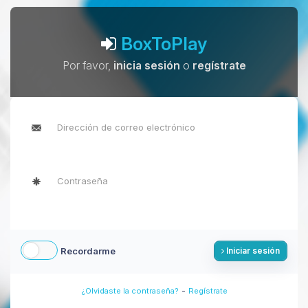
BoxToPlay
Por favor,
inicia sesión
o
regístrate
Recordarme
Iniciar sesión
-
¿Olvidaste la contraseña?
Regístrate