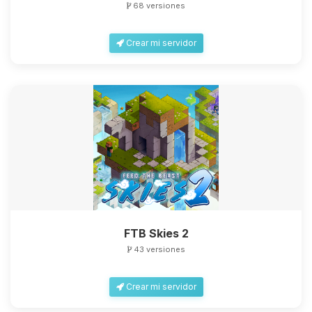
68 versiones
Crear mi servidor
Yupi, por fin alguien con quien
hablar! Soy Choupy, tu pequeno
asistente de BoxToPlay. Cuentame
que necesitas y moveré mis
pequenos circuitos para ayudarte.
07/08/2026 06:58
FTB Skies 2
43 versiones
Crear mi servidor