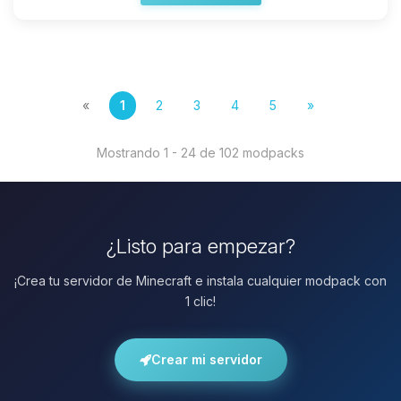
«
1
2
3
4
5
»
Mostrando 1 - 24 de 102 modpacks
¿Listo para empezar?
¡Crea tu servidor de Minecraft e instala cualquier modpack con
1 clic!
Crear mi servidor