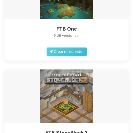
FTB One
25 versiones
Crear mi servidor
FTB StoneBlock 3