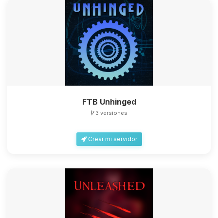
FTB Unhinged
3 versiones
Crear mi servidor