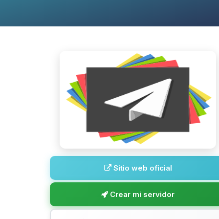
Sitio web oficial
Crear mi servidor