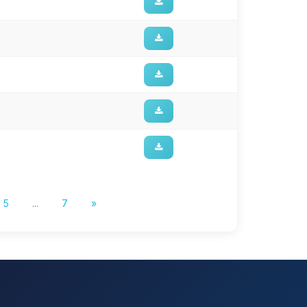
5
...
7
»