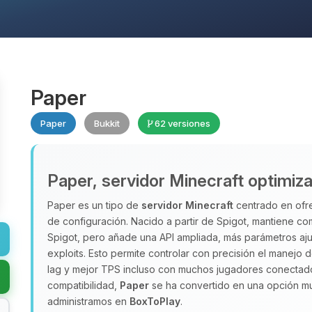
Paper
Paper
Bukkit
62 versiones
Paper, servidor Minecraft optimiz
Paper es un tipo de
servidor Minecraft
centrado en ofre
de configuración. Nacido a partir de Spigot, mantiene com
Spigot, pero añade una API ampliada, más parámetros aj
exploits. Esto permite controlar con precisión el manejo
lag y mejor TPS incluso con muchos jugadores conectado
compatibilidad,
Paper
se ha convertido en una opción m
administramos en
BoxToPlay
.