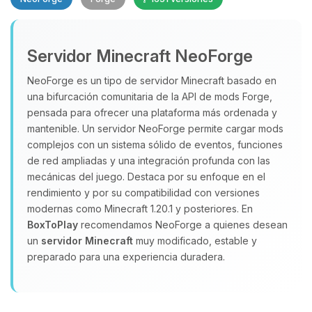
Servidor Minecraft NeoForge
NeoForge es un tipo de servidor Minecraft basado en
una bifurcación comunitaria de la API de mods Forge,
pensada para ofrecer una plataforma más ordenada y
Yupi, por fin alguien con quien
hablar! Soy Choupy, tu pequeno
mantenible. Un servidor NeoForge permite cargar mods
asistente de BoxToPlay. Cuentame
complejos con un sistema sólido de eventos, funciones
que necesitas y moveré mis
de red ampliadas y una integración profunda con las
pequenos circuitos para ayudarte.
mecánicas del juego. Destaca por su enfoque en el
rendimiento y por su compatibilidad con versiones
09/08/2026 04:36
modernas como Minecraft 1.20.1 y posteriores. En
BoxToPlay
recomendamos NeoForge a quienes desean
un
servidor Minecraft
muy modificado, estable y
preparado para una experiencia duradera.