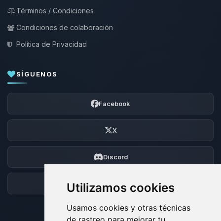
Términos / Condiciones
Condiciones de colaboración
Política de Privacidad
SÍGUENOS
Facebook
X
Discord
Foro
Utilizamos cookies
Usamos cookies y otras técnicas
de rastreo para mejorar tu