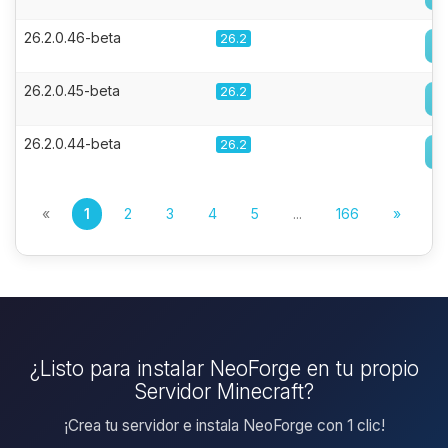
26.2.0.46-beta
26.2
26.2.0.45-beta
26.2
26.2.0.44-beta
26.2
«
1
2
3
4
5
...
166
»
¿Listo para instalar NeoForge en tu propio
Servidor Minecraft?
¡Crea tu servidor e instala NeoForge con 1 clic!