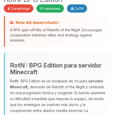
CurseForge
1 versiones
7,476
Yupi, por fin alguien con quien
Nota del desarrollador:
hablar! Soy Choupy, tu pequeno
A RPG spin-off title of Rebirth of the Night. Encourages
asistente de BoxToPlay. Cuentame
cooperation between allies and strategy against
que necesitas y moveré mis
enemies.
pequenos circuitos para ayudarte.
07/08/2026 08:27
RotN : BPG Edition para servidor
Minecraft
RotN : BPG Edition es un modpack de rol para
servidor
Minecraft
, derivado de Rebirth of the Night y centrado
en una progresión táctica y exigente. El mundo aumenta
su dificultad a medida que mejoras tu equipo, de modo
que los enemigos se vuelven más duros y la
cooperación entre aliados resulta esencial. La