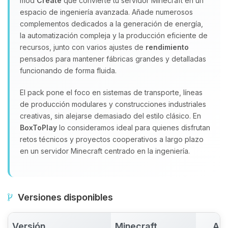
mod
Create
que convierte tu servidor Minecraft en un
espacio de ingeniería avanzada. Añade numerosos
complementos dedicados a la generación de energía,
la automatización compleja y la producción eficiente de
recursos, junto con varios ajustes de
rendimiento
pensados para mantener fábricas grandes y detalladas
funcionando de forma fluida.
El pack pone el foco en sistemas de transporte, líneas
de producción modulares y construcciones industriales
creativas, sin alejarse demasiado del estilo clásico. En
BoxToPlay
lo consideramos ideal para quienes disfrutan
retos técnicos y proyectos cooperativos a largo plazo
en un servidor Minecraft centrado en la ingeniería.
Versiones disponibles
Versión
Minecraft
Act