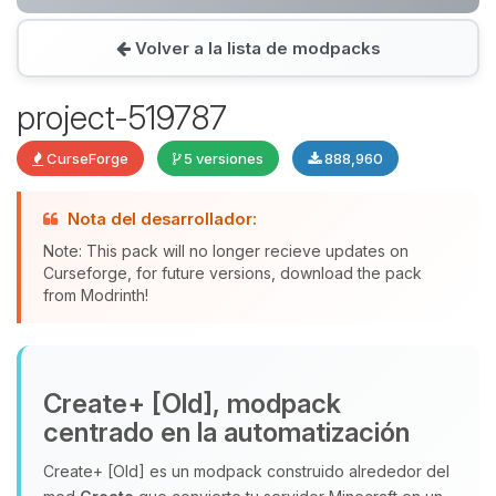
Volver a la lista de modpacks
Yupi, por fin alguien con quien
hablar! Soy Choupy, tu pequeno
project-519787
asistente de BoxToPlay. Cuentame
que necesitas y moveré mis
CurseForge
5 versiones
888,960
pequenos circuitos para ayudarte.
08/08/2026 12:24
Nota del desarrollador:
Note: This pack will no longer recieve updates on
Curseforge, for future versions, download the pack
from Modrinth!
Create+ [Old], modpack
centrado en la automatización
Create+ [Old] es un modpack construido alrededor del