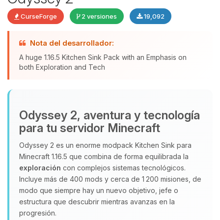
CurseForge
2 versiones
19,092
Nota del desarrollador:
Yupi, por fin alguien con quien
A huge 1.16.5 Kitchen Sink Pack with an Emphasis on
hablar! Soy Choupy, tu pequeno
both Exploration and Tech
asistente de BoxToPlay. Cuentame
que necesitas y moveré mis
pequenos circuitos para ayudarte.
Odyssey 2, aventura y tecnología
08/08/2026 03:05
para tu servidor Minecraft
Odyssey 2 es un enorme modpack Kitchen Sink para
Minecraft 1.16.5 que combina de forma equilibrada la
exploración
con complejos sistemas tecnológicos.
Incluye más de 400 mods y cerca de 1 200 misiones, de
modo que siempre hay un nuevo objetivo, jefe o
estructura que descubrir mientras avanzas en la
progresión.