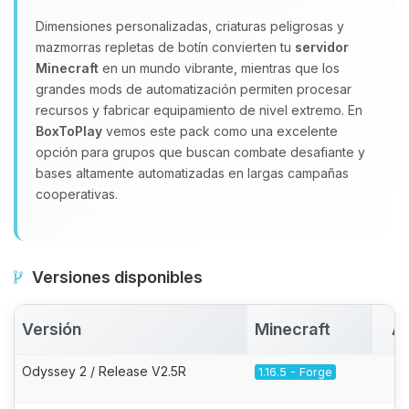
Dimensiones personalizadas, criaturas peligrosas y
mazmorras repletas de botín convierten tu
servidor
Minecraft
en un mundo vibrante, mientras que los
grandes mods de automatización permiten procesar
recursos y fabricar equipamiento de nivel extremo. En
BoxToPlay
vemos este pack como una excelente
opción para grupos que buscan combate desafiante y
bases altamente automatizadas en largas campañas
cooperativas.
Versiones disponibles
Versión
Minecraft
Ac
Odyssey 2 / Release V2.5R
1.16.5 - Forge