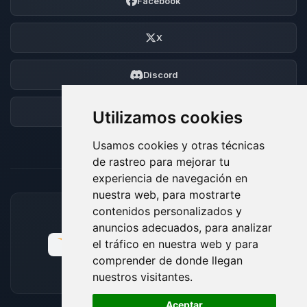
Facebook
X
Discord
Foro
Utilizamos cookies
Usamos cookies y otras técnicas
de rastreo para mejorar tu
experiencia de navegación en
nuestra web, para mostrarte
contenidos personalizados y
MÉTODOS DE PAGO ACEPTADOS
anuncios adecuados, para analizar
el tráfico en nuestra web y para
comprender de donde llegan
nuestros visitantes.
🍪
Aceptar