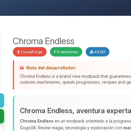
Chroma Endless
CurseForge
5 versiones
43,151
Nota del desarrollador:
Chroma Endless is a brand new modpack that guarantee
customs machineries, quests progression, recipes and gen
Chroma Endless, aventura experta
Chroma Endless
es un modpack orientado a la progresi
Gogo08. Reúne magia, tecnología y exploración con
maq