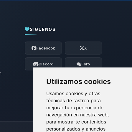
SÍGUENOS
Yupi, por fin alguien con quien hablar!
Soy Choupy, tu pequeno asistente de
Facebook
X
BoxToPlay. Cuentame que necesitas y
moveré mis pequenos circuitos para
ayudarte.
Discord
Foro
07/08/2026 21:11
n
Utilizamos cookies
Usamos cookies y otras
técnicas de rastreo para
mejorar tu experiencia de
navegación en nuestra web,
para mostrarte contenidos
personalizados y anuncios