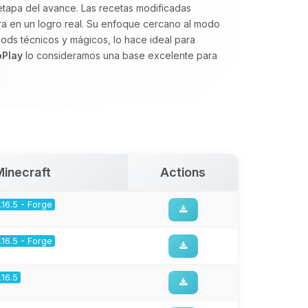
etapa del avance. Las recetas modificadas
ra en un logro real. Su enfoque cercano al modo
ods técnicos y mágicos, lo hace ideal para
oPlay
lo consideramos una base excelente para
Minecraft
Actions
1.16.5 - Forge
1.16.5 - Forge
1.16.5