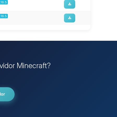
1.16.5
1.16.5
vidor Minecraft?
dor