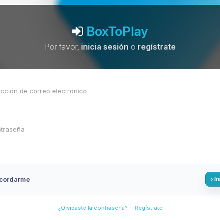
BoxToPlay
Por favor,
inicia sesión
o
regístrate
cordarme
In
-
¿Olvidaste la contraseña?
Regístrate