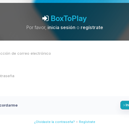
BoxToPlay
Por favor,
inicia sesión
o
regístrate
cordarme
In
-
¿Olvidaste la contraseña?
Regístrate