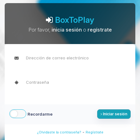
BoxToPlay
Por favor,
inicia sesión
o
regístrate
Recordarme
Iniciar sesión
-
¿Olvidaste la contraseña?
Regístrate