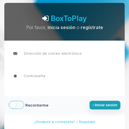
BoxToPlay
Por favor,
inicia sesión
o
regístrate
Recordarme
Iniciar sesión
-
¿Olvidaste la contraseña?
Regístrate