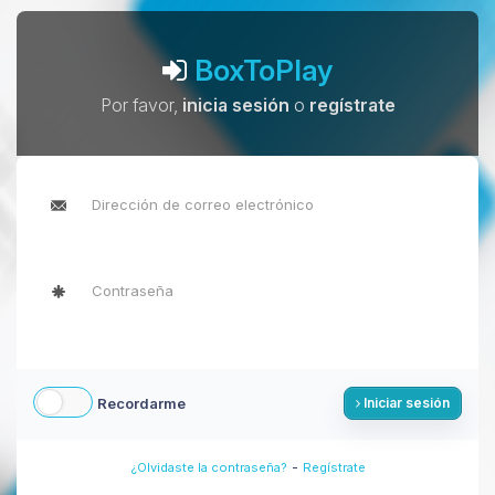
BoxToPlay
Por favor,
inicia sesión
o
regístrate
Recordarme
Iniciar sesión
-
¿Olvidaste la contraseña?
Regístrate