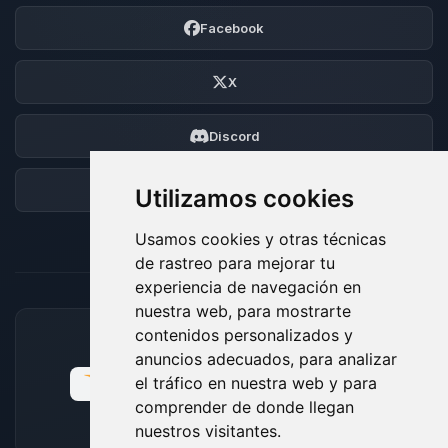
Facebook
X
Discord
Foro
Utilizamos cookies
Usamos cookies y otras técnicas
de rastreo para mejorar tu
experiencia de navegación en
nuestra web, para mostrarte
contenidos personalizados y
MÉTODOS DE PAGO ACEPTADOS
anuncios adecuados, para analizar
el tráfico en nuestra web y para
comprender de donde llegan
nuestros visitantes.