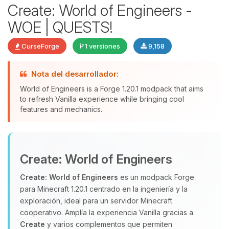
Create: World of Engineers -
WOE | QUESTS!
CurseForge
1 versiones
9,158
Yupi, por fin alguien con quien
hablar! Soy Choupy, tu pequeno
Nota del desarrollador:
asistente de BoxToPlay. Cuentame
World of Engineers is a Forge 1.20.1 modpack that aims
que necesitas y moveré mis
to refresh Vanilla experience while bringing cool
pequenos circuitos para ayudarte.
features and mechanics.
06/08/2026 03:29
Create: World of Engineers
Create: World of Engineers
es un modpack Forge
para Minecraft 1.20.1 centrado en la ingeniería y la
exploración, ideal para un servidor Minecraft
cooperativo. Amplía la experiencia Vanilla gracias a
Create
y varios complementos que permiten