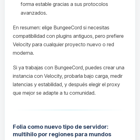
forma estable gracias a sus protocolos
avanzados.
En resumen: elige BungeeCord si necesitas
compatibilidad con plugins antiguos, pero prefiere
Velocity para cualquier proyecto nuevo o red
moderna.
Si ya trabajas con BungeeCord, puedes crear una
Yupi, por fin alguien con quien
instancia con Velocity, probarla bajo carga, medir
hablar! Soy Choupy, tu pequeno
latencias y estabilidad, y después elegir el proxy
asistente de BoxToPlay. Cuentame
que mejor se adapte a tu comunidad.
que necesitas y moveré mis
pequenos circuitos para ayudarte.
10/08/2026 19:30
Folia como nuevo tipo de servidor:
multihilo por regiones para mundos