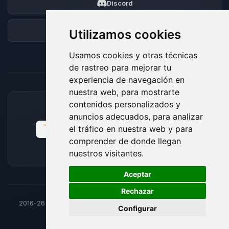
Discord
Foro
Utilizamos cookies
Usamos cookies y otras técnicas
de rastreo para mejorar tu
experiencia de navegación en
nuestra web, para mostrarte
contenidos personalizados y
MÉTODOS DE PAGO ACEPTADOS
anuncios adecuados, para analizar
el tráfico en nuestra web y para
comprender de donde llegan
nuestros visitantes.
🍪
Aceptar
Rechazar
2016-26
© BoxToPlay - Todos los derechos reservados por
Configurar
ByteLogic