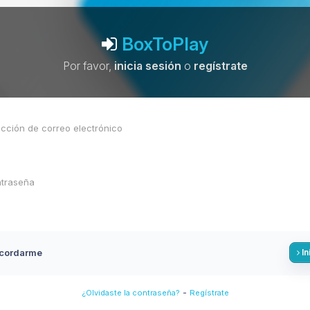
BoxToPlay
Por favor,
inicia sesión
o
regístrate
cordarme
In
-
¿Olvidaste la contraseña?
Regístrate