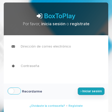
BoxToPlay
Por favor,
inicia sesión
o
regístrate
Recordarme
Iniciar sesión
-
¿Olvidaste la contraseña?
Regístrate