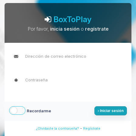
BoxToPlay
Por favor,
inicia sesión
o
regístrate
Recordarme
Iniciar sesión
-
¿Olvidaste la contraseña?
Regístrate