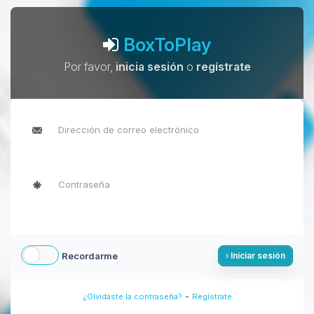
BoxToPlay
Por favor,
inicia sesión
o
regístrate
Recordarme
Iniciar sesión
-
¿Olvidaste la contraseña?
Regístrate