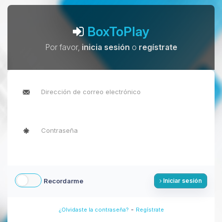
BoxToPlay
Por favor,
inicia sesión
o
regístrate
Recordarme
Iniciar sesión
-
¿Olvidaste la contraseña?
Regístrate