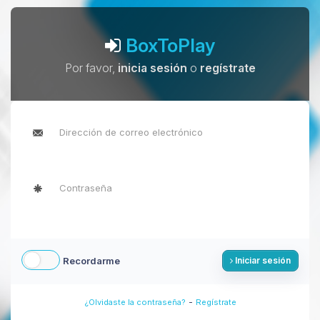
BoxToPlay
Por favor,
inicia sesión
o
regístrate
Recordarme
Iniciar sesión
-
¿Olvidaste la contraseña?
Regístrate