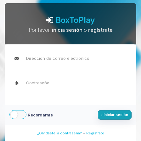
BoxToPlay
Por favor,
inicia sesión
o
regístrate
Recordarme
Iniciar sesión
-
¿Olvidaste la contraseña?
Regístrate