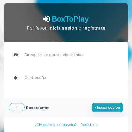
BoxToPlay
Por favor,
inicia sesión
o
regístrate
Recordarme
Iniciar sesión
-
¿Olvidaste la contraseña?
Regístrate