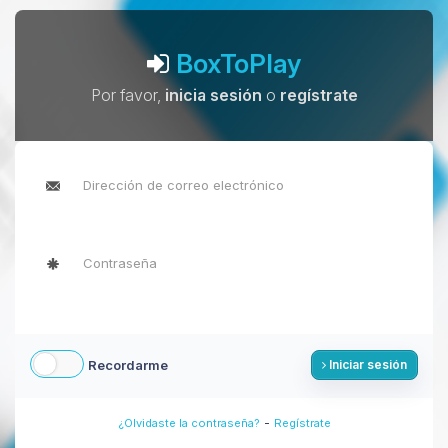
BoxToPlay
Por favor,
inicia sesión
o
regístrate
Recordarme
Iniciar sesión
-
¿Olvidaste la contraseña?
Regístrate