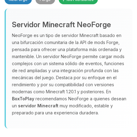
Servidor Minecraft NeoForge
NeoForge es un tipo de servidor Minecraft basado en
una bifurcación comunitaria de la API de mods Forge,
pensada para ofrecer una plataforma más ordenada y
Yupi, por fin alguien con quien
hablar! Soy Choupy, tu pequeno
mantenible. Un servidor NeoForge permite cargar mods
asistente de BoxToPlay. Cuentame
complejos con un sistema sólido de eventos, funciones
que necesitas y moveré mis
de red ampliadas y una integración profunda con las
pequenos circuitos para ayudarte.
mecánicas del juego. Destaca por su enfoque en el
rendimiento y por su compatibilidad con versiones
09/08/2026 03:57
modernas como Minecraft 1.20.1 y posteriores. En
BoxToPlay
recomendamos NeoForge a quienes desean
un
servidor Minecraft
muy modificado, estable y
preparado para una experiencia duradera.