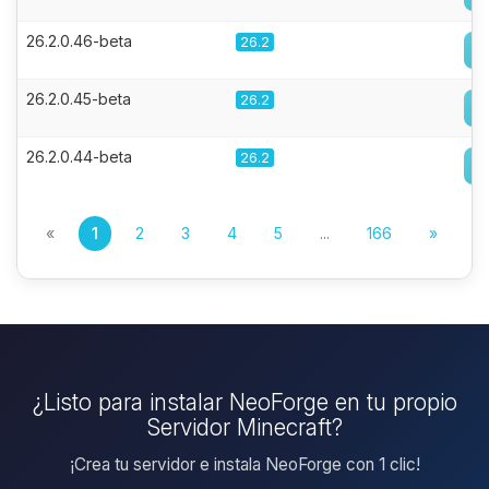
26.2.0.46-beta
26.2
26.2.0.45-beta
26.2
26.2.0.44-beta
26.2
«
1
2
3
4
5
...
166
»
¿Listo para instalar NeoForge en tu propio
Servidor Minecraft?
¡Crea tu servidor e instala NeoForge con 1 clic!