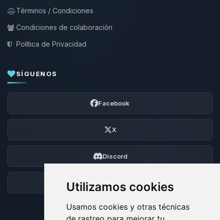
Términos / Condiciones
Condiciones de colaboración
Política de Privacidad
SÍGUENOS
Facebook
X
Discord
Foro
Utilizamos cookies
Usamos cookies y otras técnicas
de rastreo para mejorar tu