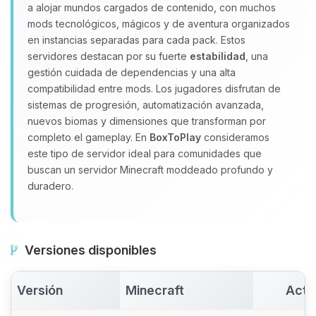
Yupi, por fin alguien con quien
a alojar mundos cargados de contenido, con muchos
hablar! Soy Choupy, tu pequeno
mods tecnológicos, mágicos y de aventura organizados
asistente de BoxToPlay. Cuentame
en instancias separadas para cada pack. Estos
que necesitas y moveré mis
servidores destacan por su fuerte
estabilidad
, una
pequenos circuitos para ayudarte.
gestión cuidada de dependencias y una alta
08/08/2026 06:08
compatibilidad entre mods. Los jugadores disfrutan de
sistemas de progresión, automatización avanzada,
nuevos biomas y dimensiones que transforman por
completo el gameplay. En
BoxToPlay
consideramos
este tipo de servidor ideal para comunidades que
buscan un servidor Minecraft moddeado profundo y
duradero.
Versiones disponibles
Versión
Minecraft
Acti