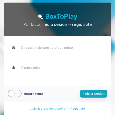
BoxToPlay
Por favor,
inicia sesión
o
regístrate
Recordarme
Iniciar sesión
-
¿Olvidaste la contraseña?
Regístrate