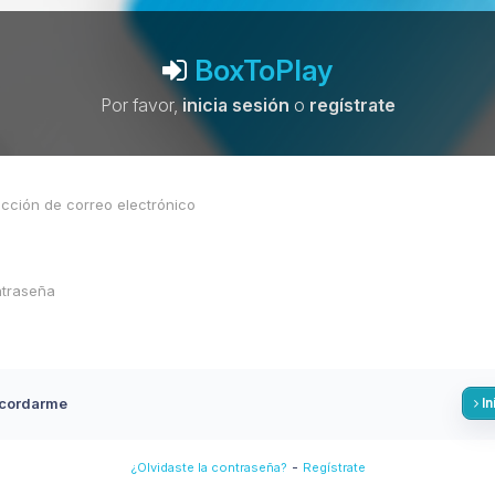
BoxToPlay
Por favor,
inicia sesión
o
regístrate
cordarme
In
-
¿Olvidaste la contraseña?
Regístrate