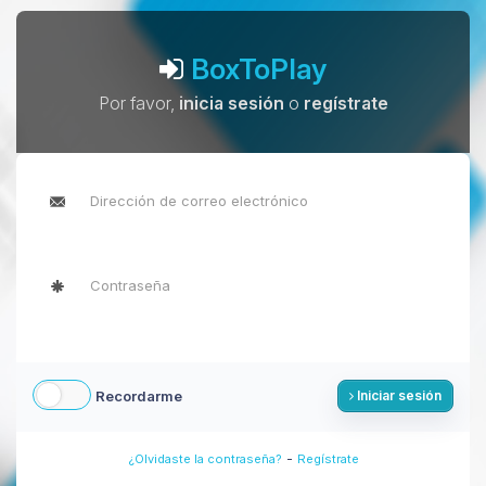
BoxToPlay
Por favor,
inicia sesión
o
regístrate
Recordarme
Iniciar sesión
-
¿Olvidaste la contraseña?
Regístrate