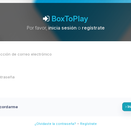
BoxToPlay
Por favor,
inicia sesión
o
regístrate
cordarme
In
-
¿Olvidaste la contraseña?
Regístrate