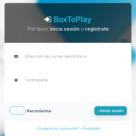
BoxToPlay
Por favor,
inicia sesión
o
regístrate
Recordarme
Iniciar sesión
-
¿Olvidaste la contraseña?
Regístrate