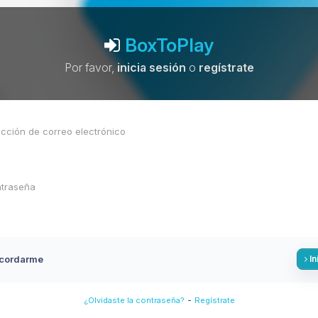
BoxToPlay
Por favor,
inicia sesión
o
regístrate
cordarme
In
-
¿Olvidaste la contraseña?
Regístrate