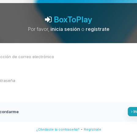
BoxToPlay
Por favor,
inicia sesión
o
regístrate
cordarme
In
-
¿Olvidaste la contraseña?
Regístrate