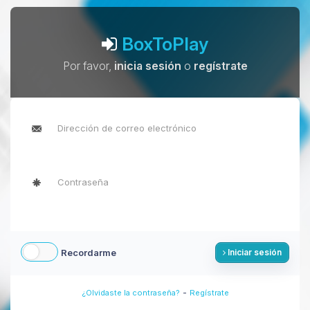
BoxToPlay
Por favor,
inicia sesión
o
regístrate
Recordarme
Iniciar sesión
-
¿Olvidaste la contraseña?
Regístrate