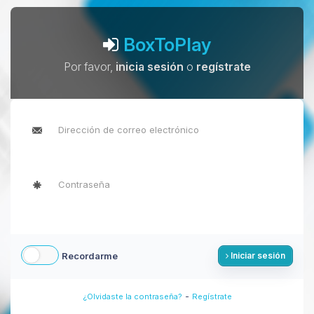
BoxToPlay
Por favor,
inicia sesión
o
regístrate
Recordarme
Iniciar sesión
-
¿Olvidaste la contraseña?
Regístrate